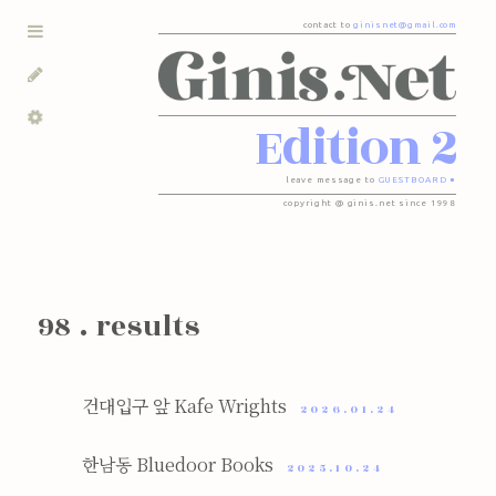
contact to
ginisnet@gmail.com
Edition 2
leave message to
GUESTBOARD ●
copyright @ ginis.net since 1998
98 . results
건대입구 앞 Kafe Wrights
2026.01.24
한남동 Bluedoor Books
2025.10.24