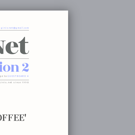
o
ginisnet@gmail.com
ion 2
ge to
GUESTBOARD ●
ginis.net since 1998
FFEE'