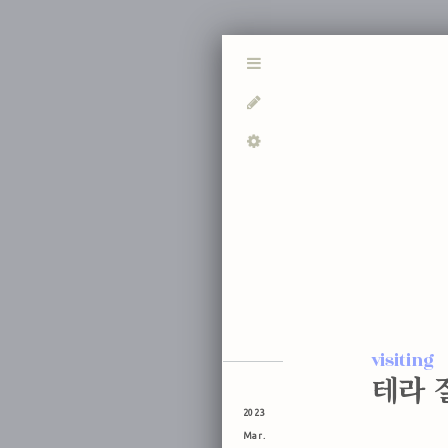
visiting
테라 
2023
Mar.