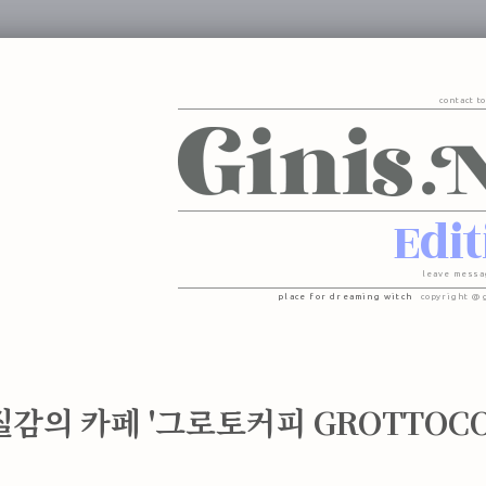
contact t
Edit
leave messa
place for dreaming witch
copyright @ 
질감의 카페 '그로토커피 GROTTOCO