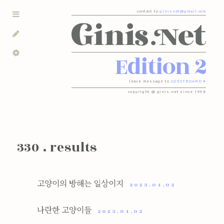
contact to
ginisnet@gmail.com
Edition 2
leave message to
GUESTBOARD ●
copyright @ ginis.net since 1998
330 . results
고양이의 방해는 일상이지
2023.04.02
나란한 고양이들
2023.04.02