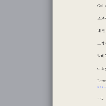
Col
또르
내 
고양
라비헴
ent
Leon
2024
수제