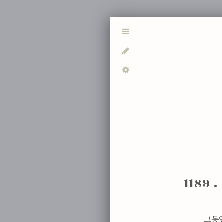
1189 .
그동안