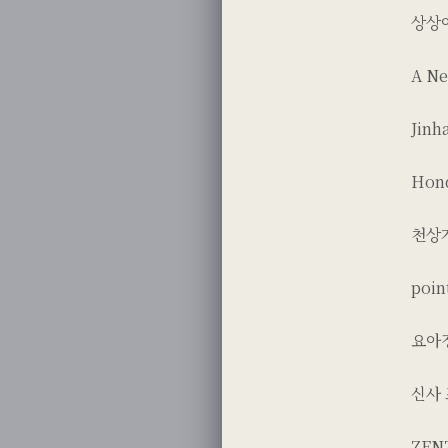
상상아
A Ne
Jinh
Hond
천상
poi
요아정
신사 
ZE