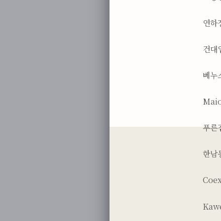
연
건대입
베누스
Maio
푸른
한남동
Coe
Kawe