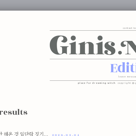
contact t
Edit
leave messa
place for dreaming witch
copyright @ 
 results
 해온 것 일단락 짓기...
2026.03.04