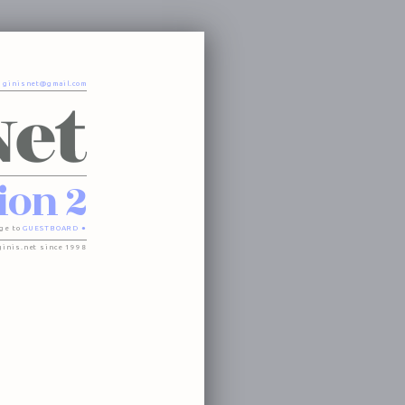
o
ginisnet@gmail.com
ion 2
ge to
GUESTBOARD ●
ginis.net since 1998