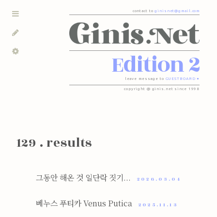
contact to
ginisnet@gmail.com
Edition 2
leave message to
GUESTBOARD ●
copyright @ ginis.net since 1998
129 . results
그동안 해온 것 일단락 짓기...
2026.03.04
베누스 푸티카 Venus Putica
2025.11.13