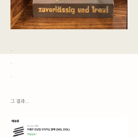
.
.
.
그 결과...