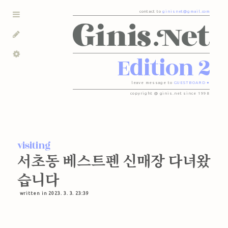
contact to
ginisnet@gmail.com
Edition 2
leave message to
GUESTBOARD ●
copyright @ ginis.net since 1998
visiting
서초동 베스트펜 신매장 다녀왔
습니다
written in 2023. 3. 3. 23:39