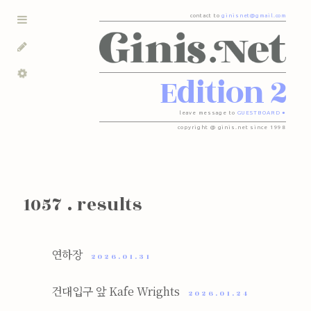
contact to
ginisnet@gmail.com
Edition 2
leave message to
GUESTBOARD ●
copyright @ ginis.net since 1998
1057 . results
연하장
2026.01.31
건대입구 앞 Kafe Wrights
2026.01.24