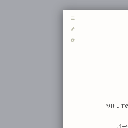
90 . r
카구