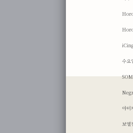
Horo
Hor
iCi
수요
SOM
Neg
아미
보엘