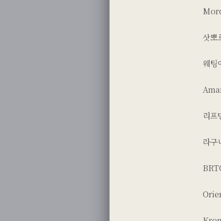
Mord
삿뽀
웨팅어
Ama
리프만
라구
BR
Orie
Kron