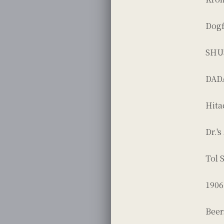
Dog
SHU
DA
Hita
Dr.'
Tol
1906
Beer