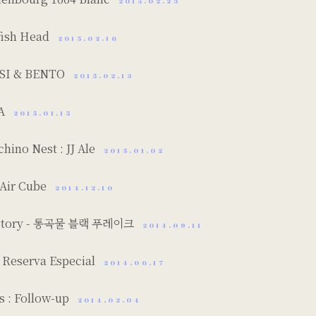
2015.02.23
fish Head
2015.02.16
SI & BENTO
2015.02.13
DA
2015.01.15
chino Nest : JJ Ale
2015.01.02
s Air Cube
2014.12.10
 Story - 통곡물 블랙 푸레이크
2014.09.11
 Reserva Especial
2014.06.17
s : Follow-up
2014.02.04