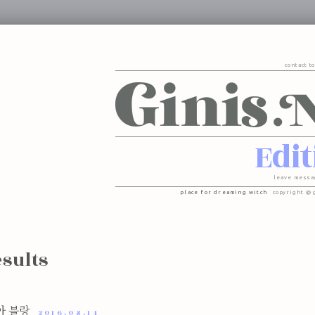
contact t
Edit
leave messa
place for dreaming witch
copyright @ 
esults
아 블랑
2016.08.14