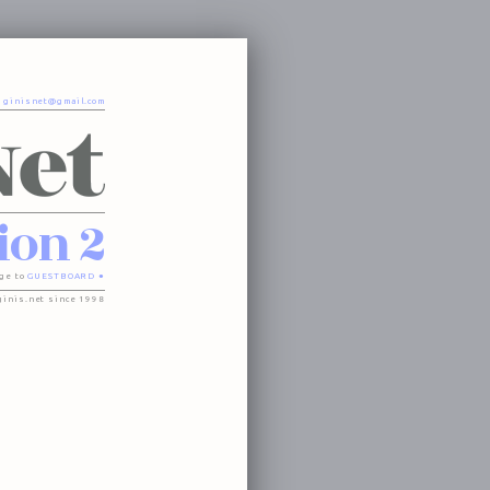
o
ginisnet@gmail.com
ion 2
ge to
GUESTBOARD ●
ginis.net since 1998