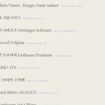
ern Times : Hoppy Dank Amber
2016.04.05
로 겨울이야기
2016.02.15
 슈바르츠 Oettinger Schwarz
2015.08.15
rcord Volpina
2015.08.11
 프루테제 Liefmans Fruitesse
2015.05.13
니타스 IPA
2015.04.24
TC 비타민 수면팩
2015.04.20
ntal Bistro AGALICO
2015.04.15
enbourg 1664 Blanc