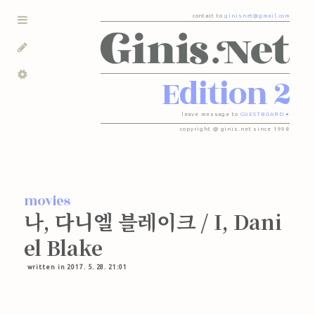
contact to
ginisnet@gmail.com
Edition 2
leave message to
GUESTBOARD ●
copyright @ ginis.net since 1998
movies
나, 다니엘 블레이크 / I, Dani
el Blake
written in 2017. 5. 28. 21:01