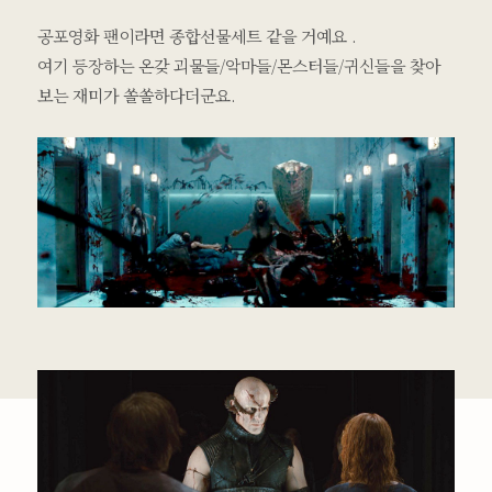
공포영화 팬이라면 종합선물세트 같을 거예요 .
여기 등장하는 온갖 괴물들/악마들/몬스터들/귀신들을 찾아
보는 재미가 쏠쏠하다더군요.