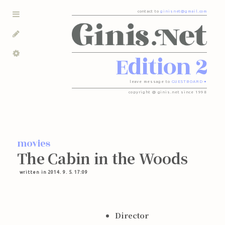
contact to
ginisnet@gmail.com
Edition 2
leave message to
GUESTBOARD ●
copyright @ ginis.net since 1998
movies
The Cabin in the Woods
written in 2014. 9. 5. 17:09
Director