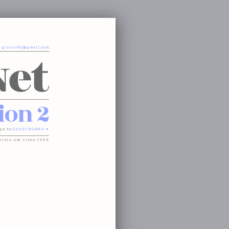
o
ginisnet@gmail.com
ion 2
ge to
GUESTBOARD ●
ginis.net since 1998