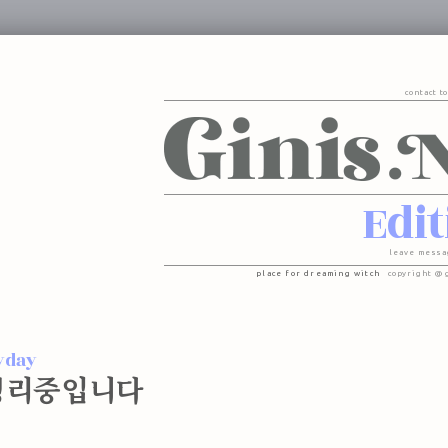
contact t
Edit
leave messa
place for dreaming witch
copyright @ 
yday
정리중입니다