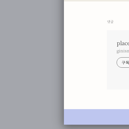
댓글
plac
gini
구