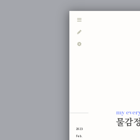
my ever
물감
2023
Feb.