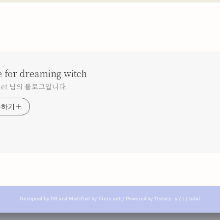
e for dreaming witch
snet 님의 블로그입니다.
독하기
Designed by DH and Modified by Ginis.net / Powered by Tistory
y / t / total