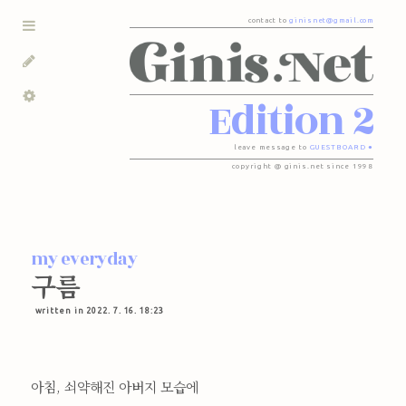
contact to
ginisnet@gmail.com
Edition 2
leave message to
GUESTBOARD ●
copyright @ ginis.net since 1998
my everyday
구름
written in 2022. 7. 16. 18:23
아침, 쇠약해진 아버지 모습에