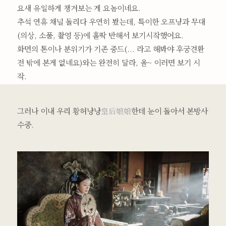
요새 유일하게 챙겨보는 게 요놈이네요.
추석 연휴 채널 돌리다 우연히 봤는데, 특이한 오프닝과 무대
(의상, 소품, 촬영 등)에 홀딱 반해서 보기시작했어요.
화면의 톤이나 분위기가 기존 중드(... 라고 해봐야 후궁견환
전 밖에 본게 없네요)와는 완전히 달라, 올~ 이러면 보기 시
작.
그러나 이내 우리 황허냥냥
皇后娘娘
한테 눈이 돌아서 본방사
수중.