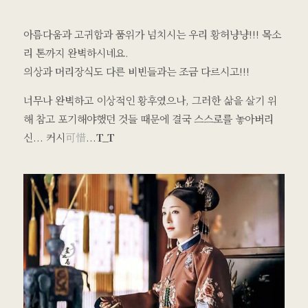
아름다움과 고귀함과 품위가 넘치시는 우리 황허냥냥!!! 목소
리 톤까지 완벽하시네요.
의상과 머리장식도 다른 비빈들과는 조금 다르시고!!!
너무나 완벽하고 이상적인 황후였으나, 그러한 삶을 살기 위
해 참고 포기해야했던 것들 때문에 결국 스스로를 놓아버리
신... 커시
可惜
...
T_T