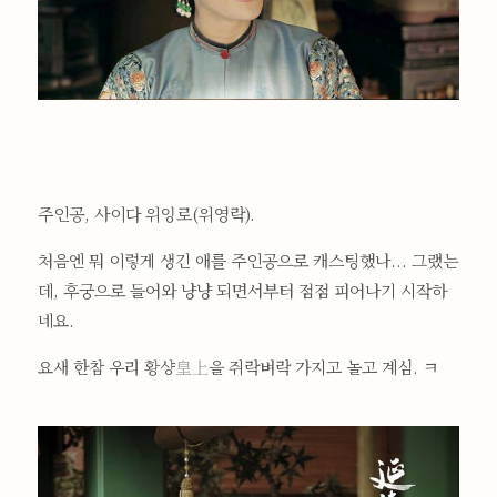
주인공, 사이다 위잉로(위영락).
처음엔 뭐 이렇게 생긴 애를 주인공으로 캐스팅했나... 그랬는
데, 후궁으로 들어와 냥냥 되면서부터 점점 피어나기 시작하
네요.
요새 한참 우리 황샹
皇上
을 쥐락벼락 가지고 놀고 계심. ㅋ