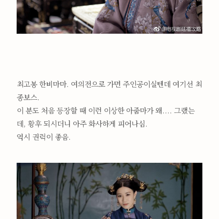
최고봉 한비마마. 여의전으로 가면 주인공이실텐데 여기선 최
종보스.
이 분도 처음 등장할 때 이런 이상한 아줌마가 왜.... 그랬는
데, 황후 되시더니 아주 화사하게 피어나심.
역시 권력이 좋음.