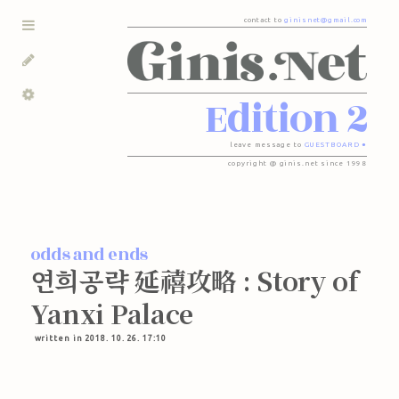
contact to
ginisnet@gmail.com
Edition 2
leave message to
GUESTBOARD ●
copyright @ ginis.net since 1998
odds and ends
연희공략 延禧攻略 : Story of
Yanxi Palace
written in 2018. 10. 26. 17:10